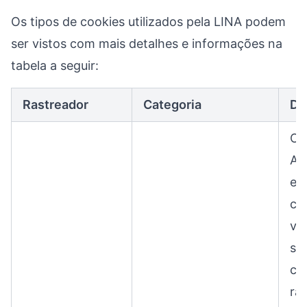
Os tipos de cookies utilizados pela LINA podem
ser vistos com mais detalhes e informações na
tabela a seguir:
Rastreador
Categoria
De
O 
An
es
ca
vis
se
ca
ra